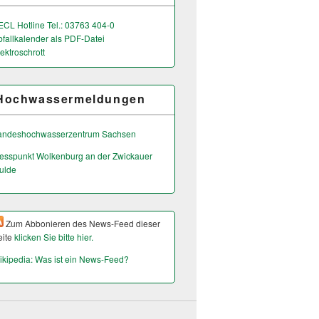
ECL Hotline Tel.: 03763 404-0
bfallkalender als PDF-Datei
ektroschrott
Hochwassermeldungen
andeshochwas­serzentrum Sachsen
esspunkt Wolkenburg an der Zwickauer
ulde
Zum Abbonieren des News-Feed dieser
eite
klicken Sie bitte hier.
ikipedia: Was ist ein News-Feed?