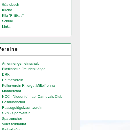
Gästebuch
Kirche
Kita "Pfiffikus"
Schule
Links
Vereine
Antennengemeinschaft
Blaskapelle Freudenklänge
DRK
Heimatverein
Kulturverein Rittergut Mittelfrohna
Männerchor
NCC - Niederfrohnaer Carnevals Club
Posaunenchor
Rassegefügelzuchtverein
SVN - Sportverein
Spatzenchor
Volkssolidarität
Wetzelmühle