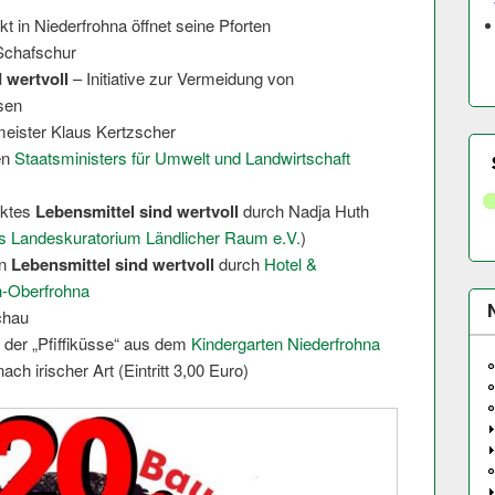
t in Niederfrohna öffnet seine Pforten
Schafschur
 wertvoll
– Initiative zur Vermeidung von
sen
eister Klaus Kertzscher
en
Staatsministers für Umwelt und Landwirtschaft
ektes
Lebensmittel sind wertvoll
durch Nadja Huth
 Landeskuratorium Ländlicher Raum e.V.
)
on
Lebensmittel sind wertvoll
durch
Hotel &
h-Oberfrohna
chau
der „Pfiffiküsse“ aus dem
Kindergarten Niederfrohna
ch irischer Art (Eintritt 3,00 Euro)