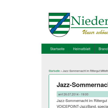
Startseite
Heimatblatt
Branc
Startseite
» Jazz-Sommernacht im Rittergut Mittelf
Sie sind hier
Jazz-Sommernacht
wnf
26.07.2014 - 19:00
Jazz-Sommernacht im Rittergut M
VOICEPOINT-JazzBand, specia