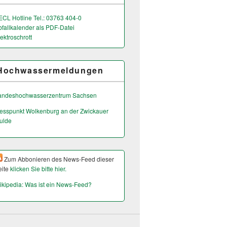
ECL Hotline Tel.: 03763 404-0
bfallkalender als PDF-Datei
ektroschrott
Hochwassermeldungen
andeshochwas­serzentrum Sachsen
esspunkt Wolkenburg an der Zwickauer
ulde
Zum Abbonieren des News-Feed dieser
eite
klicken Sie bitte hier.
ikipedia: Was ist ein News-Feed?