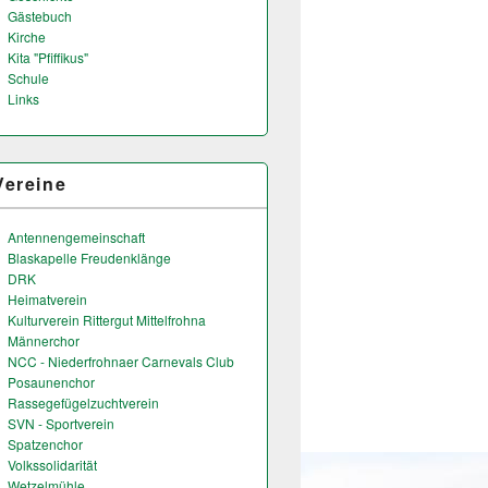
Gästebuch
Kirche
Kita "Pfiffikus"
Schule
Links
Vereine
Antennengemeinschaft
Blaskapelle Freudenklänge
DRK
Heimatverein
Kulturverein Rittergut Mittelfrohna
Männerchor
NCC - Niederfrohnaer Carnevals Club
Posaunenchor
Rassegefügelzuchtverein
SVN - Sportverein
Spatzenchor
Volkssolidarität
Wetzelmühle