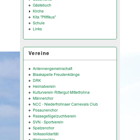
Gästebuch
Kirche
Kita "Pfiffikus"
Schule
Links
Vereine
Antennengemeinschaft
Blaskapelle Freudenklänge
DRK
Heimatverein
Kulturverein Rittergut Mittelfrohna
Männerchor
NCC - Niederfrohnaer Carnevals Club
Posaunenchor
Rassegefügelzuchtverein
SVN - Sportverein
Spatzenchor
Volkssolidarität
Wetzelmühle